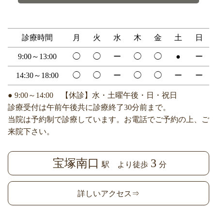
診療時間
月
火
水
木
金
土
日
9:00～13:00
◯
◯
ー
◯
◯
●
ー
14:30～18:00
◯
◯
ー
◯
◯
ー
ー
● 9:00～14:00 【休診】水・土曜午後・日・祝日
診療受付は午前午後共に診療終了30分前まで。
当院は予約制で診療しています。お電話でご予約の上、ご
来院下さい。
宝塚南口
3
駅 より徒歩
分
詳しいアクセス⇒