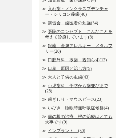
知覚過敏 歯が凍みる(4)
入れ歯・ノンクラスプデンチャ
ー・シリコン義歯(40)
講習会 歯医者の勉強(34)
医院のコンセプト こんなことを
考えて診療しています(8)
銀歯 金属アレルギー メタルフ
リー(20)
口腔外科 抜歯 親知らず(12)
口臭 原因と治し方(5)
大人と子供の虫歯(43)
小児歯科 予防から歯並びまで
(28)
歯ぎしり・マウスピース(23)
いびき 睡眠時無呼吸症候群(4)
歯の根の治療 根の治療はとても
大事です(9)
インプラント (30)