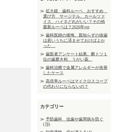
拡大鏡 歯科ルーペ おすすめ
選び方 サージテル、カールツァ
イス、ハイネどれがいい？その他
最新ルーペは？2026年ver
歯科医師の後悔。親知らずの抜歯
は若いうちに済ませておけばよか
った…
歯医者アンケート結果。断トツ１
位の歯磨き粉、うがい薬。
歯科治療で金属アレルギーが改善
したケース
高倍率ルーペはマイクロスコープ
の代わりにならないの？
カテゴリー
予防歯科 虫歯や歯周病を防ぐ
(78)