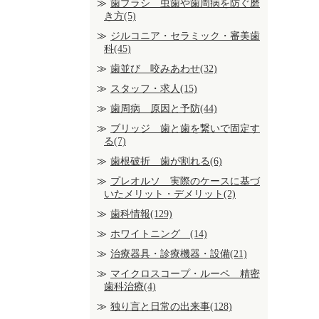
歯ブラシ 虫歯や歯周病を防ぐ磨
き方(5)
ジルコニア・セラミック・審美歯
科(45)
歯並び 咬みあわせ(32)
スタッフ・求人(15)
歯周病 原因と予防(44)
ブリッジ 歯と歯を繋いで固定す
る(7)
歯根破折 歯が割れる(6)
プレオルソ 実際のケースに基づ
いたメリット・デメリット(2)
歯科情報(129)
ホワイトニング (14)
治療器具・診療機器・設備(21)
マイクロスコープ・ルーペ 精密
歯科治療(4)
独り言と日常の出来事(128)