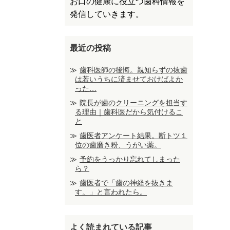
お口の健康に役立つ歯科情報を
発信していきます。
最近の投稿
歯科医師の後悔。親知らずの抜歯
は若いうちに済ませておけばよか
った…
院長が歯のクリーニングを担当す
る理由｜歯科医だから気付けるこ
と
歯医者アンケート結果。断トツ１
位の歯磨き粉、うがい薬。
予約をうっかり忘れてしまった
ら？
歯医者で「歯の神経を抜きま
す。」と言われたら。
よく読まれている記事